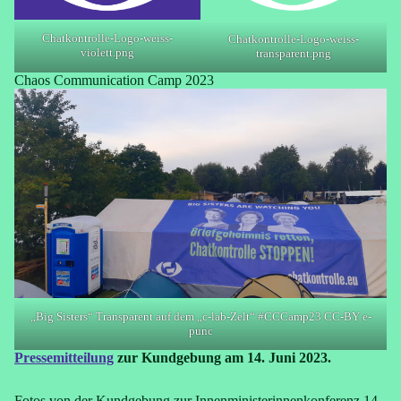
Chatkontrolle-Logo-weiss-
Chatkontrolle-Logo-weiss-
violett.png
transparent.png
Chaos Communication Camp 2023
„Big Sisters“ Transparent auf dem „c-lab-Zelt“ #CCCamp23 CC-BY e-
punc
Pressemitteilung
zur Kundgebung am 14. Juni 2023.
Fotos von der Kundgebung zur Innenministerinnenkonferenz 14.