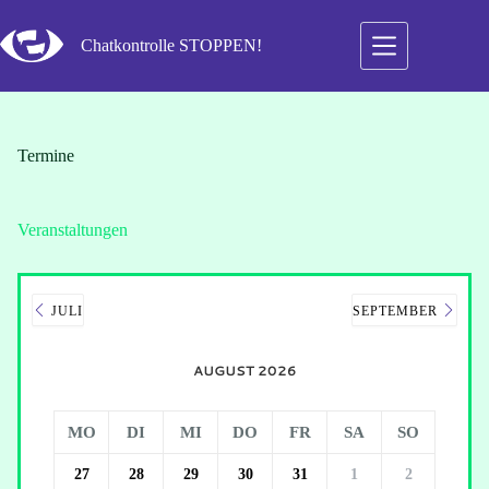
Zum
Inhalt
Chatkontrolle STOPPEN!
springen
Termine
Veranstaltungen
JULI
SEPTEMBER
AUGUST 2026
MO
DI
MI
DO
FR
SA
SO
27
28
29
30
31
1
2