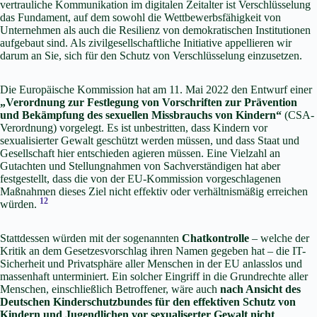
vertrauliche Kommunikation im digitalen Zeitalter ist Verschlüsselung
das Fundament, auf dem sowohl die Wettbewerbsfähigkeit von
Unternehmen als auch die Resilienz von demokratischen Institutionen
aufgebaut sind. Als zivilgesellschaftliche Initiative appellieren wir
darum an Sie, sich für den Schutz von Verschlüsselung einzusetzen.
Die Europäische Kommission hat am 11. Mai 2022 den Entwurf einer
„Verordnung zur Festlegung von Vorschriften zur Prävention
und Bekämpfung des sexuellen Missbrauchs von Kindern“
(CSA-
Verordnung) vorgelegt. Es ist unbestritten, dass Kindern vor
sexualisierter Gewalt geschützt werden müssen, und dass Staat und
Gesellschaft hier entschieden agieren müssen. Eine Vielzahl an
Gutachten und Stellungnahmen von Sachverständigen hat aber
festgestellt, dass die von der EU-Kommission vorgeschlagenen
Maßnahmen dieses Ziel nicht effektiv oder verhältnismäßig erreichen
1
2
würden.
Stattdessen würden mit der sogenannten
Chatkontrolle
– welche der
Kritik an dem Gesetzesvorschlag ihren Namen gegeben hat – die IT-
Sicherheit und Privatsphäre aller Menschen in der EU anlasslos und
massenhaft unterminiert. Ein solcher Eingriff in die Grundrechte aller
Menschen, einschließlich Betroffener, wäre auch
nach Ansicht des
Deutschen Kinderschutzbundes für den effektiven Schutz von
Kindern und Jugendlichen vor sexualiserter Gewalt nicht