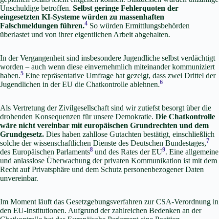
Unschuldige betroffen.
Selbst geringe Fehlerquoten der
eingesetzten KI-Systeme würden zu massenhaften
4
Falschmeldungen führen.
So würden Ermittlungsbehörden
überlastet und von ihrer eigentlichen Arbeit abgehalten.
In der Vergangenheit sind insbesondere Jugendliche selbst verdächtigt
worden – auch wenn diese einvernehmlich miteinander kommuniziert
5
haben.
Eine repräsentative Umfrage hat gezeigt, dass zwei Drittel der
6
Jugendlichen in der EU die Chatkontrolle ablehnen.
Als Vertretung der Zivilgesellschaft sind wir zutiefst besorgt über die
drohenden Konsequenzen für unsere Demokratie.
Die Chatkontrolle
wäre nicht vereinbar mit europäischen Grundrechten und dem
Grundgesetz.
Dies haben zahllose Gutachten bestätigt, einschließlich
7
solche der wissenschaftlichen Dienste des Deutschen Bundestages,
8
9
des Europäischen Parlaments
und des Rates der EU
. Eine allgemeine
und anlasslose Überwachung der privaten Kommunikation ist mit dem
Recht auf Privatsphäre und dem Schutz personenbezogener Daten
unvereinbar.
Im Moment läuft das Gesetzgebungsverfahren zur CSA-Verordnung in
den EU-Institutionen. Aufgrund der zahlreichen Bedenken an der