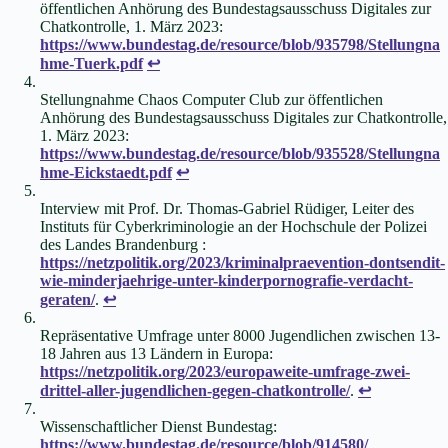
öffentlichen Anhörung des Bundestagsausschuss Digitales zur
Chatkontrolle, 1. März 2023:
https://www.bundestag.de/resource/blob/935798/Stellungna
hme-Tuerk.pdf
↩︎
Stellungnahme Chaos Computer Club zur öffentlichen
Anhörung des Bundestagsausschuss Digitales zur Chatkontrolle,
1. März 2023:
https://www.bundestag.de/resource/blob/935528/Stellungna
hme-Eickstaedt.pdf
↩︎
Interview mit Prof. Dr. Thomas-Gabriel Rüdiger, Leiter des
Instituts für Cyberkriminologie an der Hochschule der Polizei
des Landes Brandenburg :
https://netzpolitik.org/2023/kriminalpraevention-dontsendit-
wie-minderjaehrige-unter-kinderpornografie-verdacht-
geraten/
.
↩︎
Repräsentative Umfrage unter 8000 Jugendlichen zwischen 13-
18 Jahren aus 13 Ländern in Europa:
https://netzpolitik.org/2023/europaweite-umfrage-zwei-
drittel-aller-jugendlichen-gegen-chatkontrolle/
.
↩︎
Wissenschaftlicher Dienst Bundestag:
https://www.bundestag.de/resource/blob/914580/