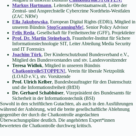
Markus Hartmann
, Leitender Oberstaatsanwalt, Leiter der
Zentral- und Ansprechstelle Cybercrime Nordrhein-Westfalen
(ZAC NRW)
Ella Jakubowska
, European Digital Rights (EDRi), Mitglied in
unserem Bündnis
StopScanningMe!
, Senior Policy Advisor
Felix Reda
, Gesellschaft für Freiheitsrechte (GFF), Projektleiter
Prof. Dr. Martin Steinebach
, Fraunhofer-Institut für Sichere
Informationstechnologie SIT, Leiter Abteilung Media Security
und IT Forensics
Joachim Türk
, Der Kinderschutzbund Bundesverband e.V.,
Mitglied des Bundesvorstandes und stv. Landesvorsitzender
Teresa Widlok
, Mitglied in unserem Bündnis
ChatkontrolleSTOPPEN!
, Verein für liberale Netzpolitik
(LOAD e.V.), stv. Vorsitzende
Prof. Ulrich Kelber
, Bundesbeauftragter für den Datenschutz
und die Informationsfreiheit (BfDI)
Dr. Gerhard Schabhüser
, Vizepräsident des Bundesamts für
Sicherheit in der Informationstechnik (BSI)
Sowohl in den schriftlichen Gutachten, als auch in den Ausführungen
während der Anhörung, wird die breite gesellschaftliche Ablehnung
gegenüber der durch die Chatkontrolle angedachten
Überwachungspläne deutlich. Die angehörten Expert*innen
bewerteten die Chatkontrolle durchweg kritisch.