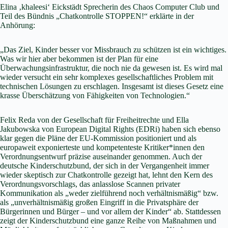
Elina ‚khaleesi‘ Eickstädt Sprecherin des Chaos Computer Club und
Teil des Bündnis „Chatkontrolle STOPPEN!“ erklärte in der
Anhörung:
„Das Ziel, Kinder besser vor Missbrauch zu schützen ist ein wichtiges.
Was wir hier aber bekommen ist der Plan für eine
Überwachungsinfrastruktur, die noch nie da gewesen ist. Es wird mal
wieder versucht ein sehr komplexes gesellschaftliches Problem mit
technischen Lösungen zu erschlagen. Insgesamt ist dieses Gesetz eine
krasse Überschätzung von Fähigkeiten von Technologien.“
Felix Reda von der Gesellschaft für Freiheitrechte und Ella
Jakubowska von European Digital Rights (EDRi) haben sich ebenso
klar gegen die Pläne der EU-Kommission positioniert und als
europaweit exponierteste und kompetenteste Kritiker*innen den
Verordnungsentwurf präzise auseinander genommen. Auch der
deutsche Kinderschutzbund, der sich in der Vergangenheit immer
wieder skeptisch zur Chatkontrolle gezeigt hat, lehnt den Kern des
Verordnungsvorschlags, das anlasslose Scannen privater
Kommunikation als „weder zielführend noch verhältnismäßig“ bzw.
als „unverhältnismäßig großen Eingriff in die Privatsphäre der
Bürgerinnen und Bürger – und vor allem der Kinder“ ab. Stattdessen
zeigt der Kinderschutzbund eine ganze Reihe von Maßnahmen und