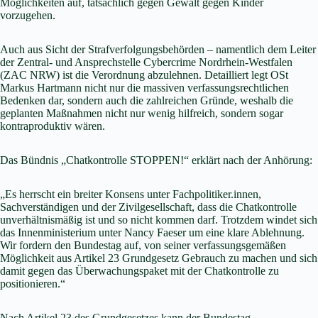
Möglichkeiten auf, tatsächlich gegen Gewalt gegen Kinder
vorzugehen.
Auch aus Sicht der Strafverfolgungsbehörden – namentlich dem Leiter
der Zentral- und Ansprechstelle Cybercrime Nordrhein-Westfalen
(ZAC NRW) ist die Verordnung abzulehnen. Detailliert legt OSt
Markus Hartmann nicht nur die massiven verfassungsrechtlichen
Bedenken dar, sondern auch die zahlreichen Gründe, weshalb die
geplanten Maßnahmen nicht nur wenig hilfreich, sondern sogar
kontraproduktiv wären.
Das Bündnis „Chatkontrolle STOPPEN!“ erklärt nach der Anhörung:
„Es herrscht ein breiter Konsens unter Fachpolitiker.innen,
Sachverständigen und der Zivilgesellschaft, dass die Chatkontrolle
unverhältnismäßig ist und so nicht kommen darf. Trotzdem windet sich
das Innenministerium unter Nancy Faeser um eine klare Ablehnung.
Wir fordern den Bundestag auf, von seiner verfassungsgemäßen
Möglichkeit aus Artikel 23 Grundgesetz Gebrauch zu machen und sich
damit gegen das Überwachungspaket mit der Chatkontrolle zu
positionieren.“
Nach Artikel 23 des Grundgesetzes kann der Bundestag