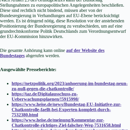
Stellungnahmen zu europapolitischen Angelegenheiten beschließen.
Diese sind rechtlich nicht bindend, müssen aber von der
Bundesregierung in Verhandlungen auf EU-Ebene berücksichtigt
werden. Es ist dringend nötig, diese Resolution vor der anstehenden
Positionierung der Bundesregierung zu verabschieden, um auf eine
grundrechtskonforme Politik Deutschlands zum Verordnungsentwurf
der EU-Kommission hinzuwirken.
Die gesamte Anhörung kann online
auf der Website des
Bundestages
abgerufen werden.
Ausgewählte Presseberichte:
https://netzpolitik.org/2023/anhoerung-im-bundestag-neun-
zu-null-gegen-die-chatkontrolle/
https://taz.de/Digitalausschuss-zu-
Ueberwachungsplaenen/!5915998/
https://www.heise.de/news/Bundestag-EU-Initiative-zur-
Chatkontrolle-faellt-bei-Experten-komplett-durch-
7532380.html
https://www.heise.de/meinung/Kommentar-zur-
Chatkontrolle-richtiges-Ziel-falscher-Weg-7531658.html